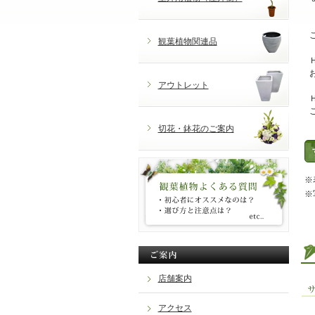
観葉植物関連品
アウトレット
切花・鉢花のご案内
※
※
店舗案内
アクセス