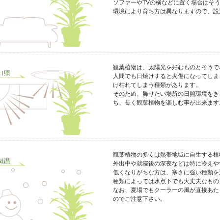
ソファーやTVの横などに置く場合はそ
環境により育ち方は異なりますので、設
観葉植物は、太陽光を好むものとそうで
人間でも日焼けすると火傷になってしま
け枯れてしまう種類があります。
そのため、飾りたい場所の日照環境をき
ち、長く観葉植物を楽しむ事が出来ます
観葉植物の多くは熱帯地域に自生する植
外出中や就寝後の深夜などは特に冷えや
低くなりがちな方は、寒さに強い種類を
種類によっては氷点下でも大丈夫なもの
なお、夏場でもクーラーの風が直接あた
のでご注意下さい。