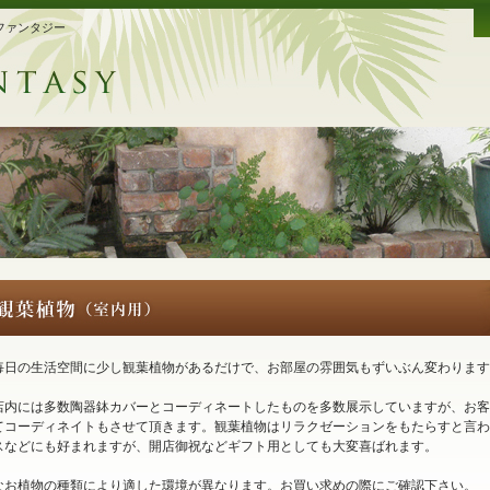
ファンタジー
毎日の生活空間に少し観葉植物があるだけで、お部屋の雰囲気もずいぶん変わります
店内には多数陶器鉢カバーとコーディネートしたものを多数展示していますが、お客
てコーディネイトもさせて頂きます。観葉植物はリラクゼーションをもたらすと言わ
スなどにも好まれますが、開店御祝などギフト用としても大変喜ばれます。
なお植物の種類により適した環境が異なります。お買い求めの際にご確認下さい。