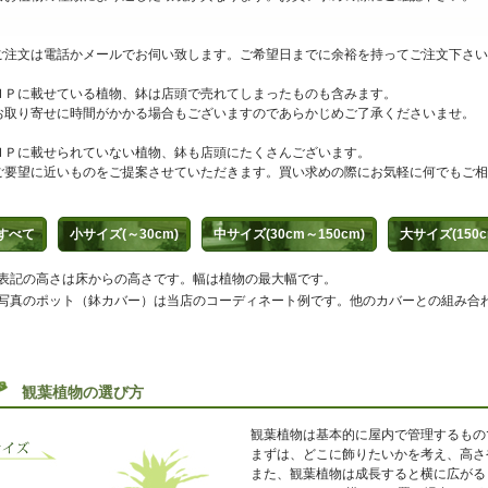
ご注文は電話かメールでお伺い致します。ご希望日までに余裕を持ってご注文下さい
ＨＰに載せている植物、鉢は店頭で売れてしまったものも含みます。
お取り寄せに時間がかかる場合もございますのであらかじめご了承くださいませ。
ＨＰに載せられていない植物、鉢も店頭にたくさんございます。
ご要望に近いものをご提案させていただきます。買い求めの際にお気軽に何でもご相
すべて
小サイズ(～30cm)
中サイズ(30cm～150cm)
大サイズ(150c
表記の高さは床からの高さです。幅は植物の最大幅です。
写真のポット（鉢カバー）は当店のコーディネート例です。他のカバーとの組み合
観葉植物の選び方
観葉植物は基本的に屋内で管理するもの
まずは、どこに飾りたいかを考え、高さ
また、観葉植物は成長すると横に広がる